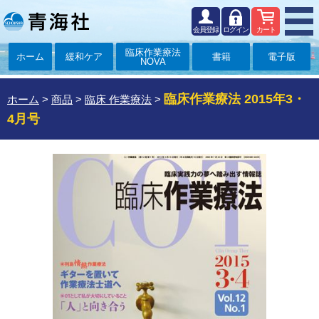
会員登録
ログイン
カート
臨床作業療法
ホーム
緩和ケア
書籍
電子版
NOVA
臨床作業療法 2015年3・
ホーム
>
商品
>
臨床 作業療法
>
4月号