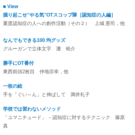
■ View
掘り起こせ“やる気”OTスコップ隊［認知症の人編］
重度認知症の人への創作活動（その２） 上城 憲司，他
なんでもできる100 均グッズ
グルーガンで立体文字 灘 裕介
勝手にOT番付
東西前頭2枚目 仲地宗幸，他
一枚の絵
手を「ぐい～ん」と伸ばして 満井礼子
学校では習わないメソッド
「ユマニチュード」 －認知症に対するテクニック 篠原
真