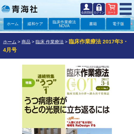
会員登録
ログイン
カート
臨床作業療法
ホーム
緩和ケア
書籍
電子版
NOVA
臨床作業療法 2017年3・
ホーム
>
商品
>
臨床 作業療法
>
4月号