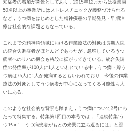
知症者の増加が背景としてあり，2015年12月からは従業員
50名以上の事業所にはストレスチェックが義務づけられる
など，うつ病をはじめとした精神疾患の早期発見・早期治
療は社会的な課題ともなっている。
これまでの精神科領域における作業療法の対象は長期入院
の統合失調症者がほとんどであったが，急増しているうつ
病者へのリハの機会も格段に拡がってきている。統合失調
症の発症率が100人に1人といわれている中，うつ病・躁う
つ病は75人に1人が発病するともいわれており，今後の作業
療法の対象としてうつ病者が中心になってくる可能性も大
いにある。
このような社会的な背景も踏まえ，うつ病について2号にわ
たって特集する。特集第1回目の本号では，「連続特集“う
つ”Part1 うつ病患者がもとの光景に立ち返るには」と題