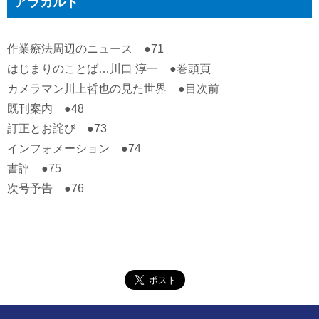
アラカルト
作業療法周辺のニュース ●71
はじまりのことば…川口 淳一 ●巻頭頁
カメラマン川上哲也の見た世界 ●目次前
既刊案内 ●48
訂正とお詫び ●73
インフォメーション ●74
書評 ●75
次号予告 ●76