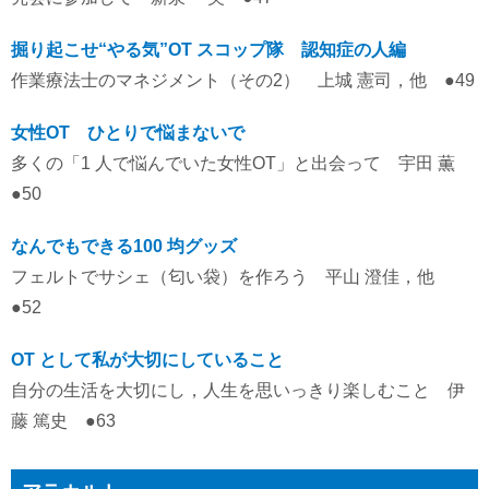
掘り起こせ“やる気”OT スコップ隊 認知症の人編
作業療法士のマネジメント（その2） 上城 憲司，他 ●49
女性OT ひとりで悩まないで
多くの「1 人で悩んでいた女性OT」と出会って 宇田 薫
●50
なんでもできる100 均グッズ
フェルトでサシェ（匂い袋）を作ろう 平山 澄佳，他
●52
OT として私が大切にしていること
自分の生活を大切にし，人生を思いっきり楽しむこと 伊
藤 篤史 ●63