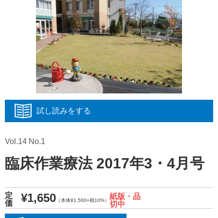
試し読みをする
Vol.14 No.1
臨床作業療法 2017年3・4月号
¥1,650
定
紙版・品
（本体¥1,500+税10%）
価
切中