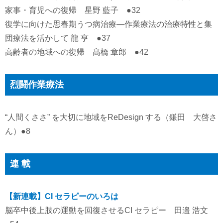
家事・育児への復帰 星野 藍子 ●32
復学に向けた思春期うつ病治療―作業療法の治療特性と集
団療法を活かして 龍 亨 ●37
高齢者の地域への復帰 髙橋 章郎 ●42
烈闘作業療法
“人間くささ” を大切に地域をReDesign する（鎌田 大啓さ
ん）●8
連 載
【新連載】CI セラピーのいろは
脳卒中後上肢の運動を回復させるCI セラピー 田邉 浩文