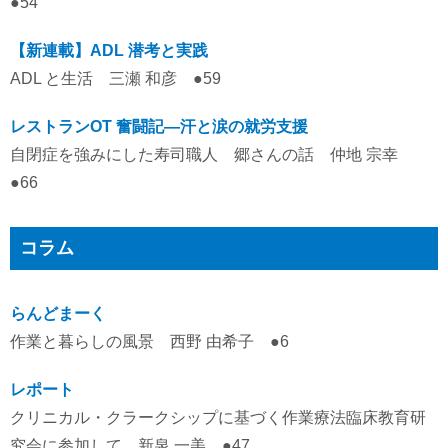
●54
【新連載】ADL 潜考と実践
ADL と生活 三瀬 和彦 ●59
レストランOT 奮闘記―汗と涙の就労支援
自閉症を強みにした寿司職人 郷さんの話 仲地 宗幸
●66
コラム
らんどまーく
作業と暮らしの風景 西野 由希子 ●6
レポート
クリニカル・クラークシップに基づく作業療法臨床教育研
究会に参加して 新泉 一美 ●47