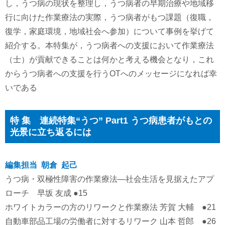
し，うつ病の現状を整理し，うつ病者の早期治療や地域移
行に向けた作業療法の実際，うつ病者がもつ課題（復職，
復学，家庭環境，地域社会へ参加）について事例を挙げて
紹介する。本特集が，うつ病者への支援において作業療法
（士）が貢献できることは何かと考える機会となり，これ
からうつ病者への支援を行うOTへのメッセージになれば幸
いである
特 集 連続特集“うつ” Part1 うつ病患者がもとの
光景に立ち返るには
編集担当 朝倉 起己
うつ病・双極性障害の作業療法―社会生活を見据えたアプ
ローチ 早坂 友成 ●15
ホワイトカラーの方のリワークと作業療法 芳賀 大輔 ●21
自動車部品工場の労働者に対するリワーク 山本 哲郎 ●26