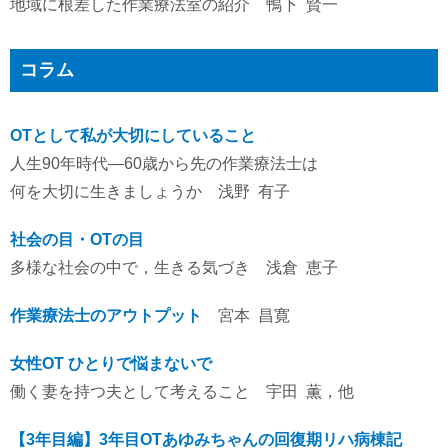
地域に根差した作業療法室の紹介 鴨下 賢一
コラム
OTとして私が大切にしていること
人生90年時代―60歳から先の作業療法士は
何を大切に生きましょうか 浅野 有子
社会の目・OTの目
多様な社会の中で，生きる気づき 浅倉 恵子
作業療法士のアウトプット
宮本 昌寛
女性OT ひとりで悩まないで
働く妻を持つ夫として考えること 宇田 薫，他
【3年目編】3年目OTあゆみちゃんの回復期リハ病棟記