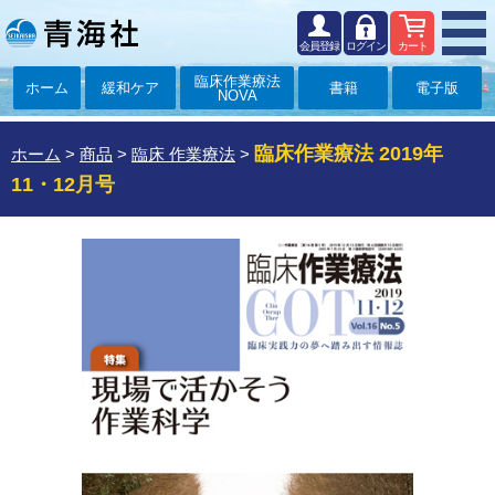
会員登録
ログイン
カート
臨床作業療法
ホーム
緩和ケア
書籍
電子版
NOVA
臨床作業療法 2019年
ホーム
>
商品
>
臨床 作業療法
>
11・12月号