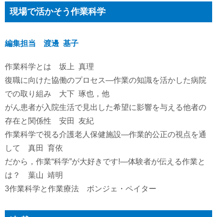
現場で活かそう作業科学
編集担当 渡邊 基子
作業科学とは 坂上 真理
復職に向けた協働のプロセス―作業の知識を活かした病院
での取り組み 大下 琢也，他
がん患者が入院生活で見出した希望に影響を与える他者の
存在と関係性 安田 友紀
作業科学で視る介護老人保健施設―作業的公正の視点を通
して 真田 育依
だから，作業“科学”が大好きです!―体験者が伝える作業と
は？ 葉山 靖明
3作業科学と作業療法 ボンジェ・ペイター