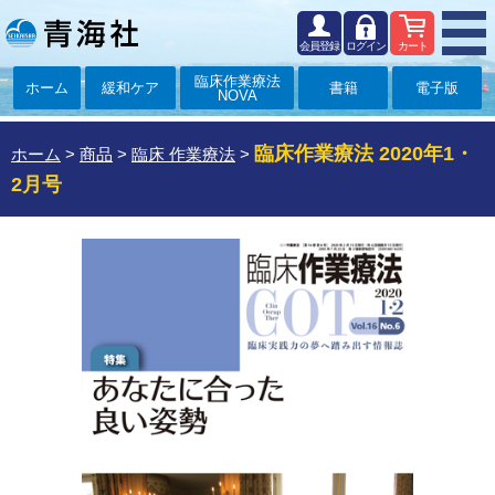
会員登録
ログイン
カート
臨床作業療法
ホーム
緩和ケア
書籍
電子版
NOVA
臨床作業療法 2020年1・
ホーム
>
商品
>
臨床 作業療法
>
2月号