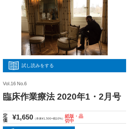
試し読みをする
Vol.16 No.6
臨床作業療法 2020年1・2月号
¥1,650
定
紙版・品
（本体¥1,500+税10%）
価
切中