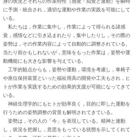
身の状況とそれらの作業特性（感覚・知覚と運動）を瞬時
に予測・統合され，適切な運動や作業の実践を可能にして
いる。
私たちは，作業に集中し，作業によって得られる諸感
覚，感情などに引き込まれたり，集中したりし，その際の
姿勢は，その作業内容によって自動的に調整されている。
当たり前かもしれないが，意味をもった作業は，姿勢や運
動機能にも大きな影響を与えている。
工学的観点からも，姿勢や運動，環境を考慮し，車椅子
や座位保持装置といった福祉用具の開発や工夫もされ，ヒ
トが作業を実践するための効果的支援が可能になってきて
いる。
神経生理学的にもヒトが効率良く，目的に即した運動を
行うための姿勢調整の背景も解明されてきている。
姿勢は，その人の「今」を表現している。精神と連動
し，状況を把握し，意思をもっている状態を示してくれて