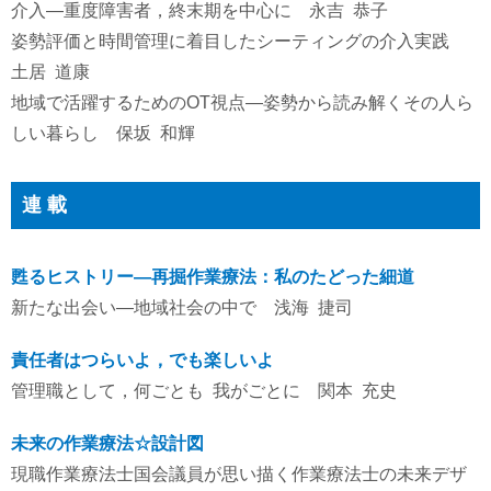
介入―重度障害者，終末期を中心に 永吉 恭子
姿勢評価と時間管理に着目したシーティングの介入実践
土居 道康
地域で活躍するためのOT視点―姿勢から読み解くその人ら
しい暮らし 保坂 和輝
連 載
甦るヒストリー―再掘作業療法：私のたどった細道
新たな出会い―地域社会の中で 浅海 捷司
責任者はつらいよ，でも楽しいよ
管理職として，何ごとも 我がごとに 関本 充史
未来の作業療法☆設計図
現職作業療法士国会議員が思い描く作業療法士の未来デザ