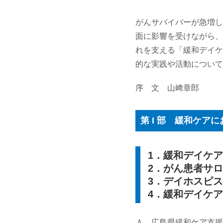
がんサバイバーが急増し
面に影響を受けながら、
れを支える「緩和デイケ
的な実践や活動について
序 文 山﨑章郎
第 I 部 緩和ケ
1．緩和デイケ
2．がん患者サ
3．デイホスピ
4．緩和デイケ
Ａ．広島県緩和ケア支援