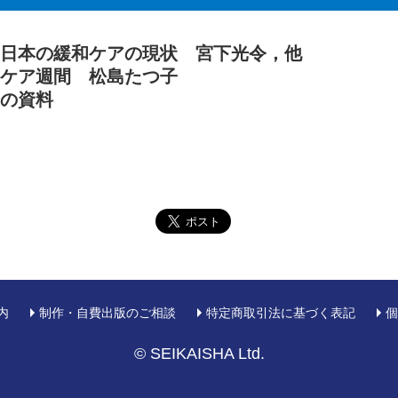
る日本の緩和ケアの現状 宮下光令，他
和ケア週間 松島たつ子
連の資料
内
制作・自費出版のご相談
特定商取引法に基づく表記
個
© SEIKAISHA Ltd.