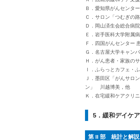
Ｂ．愛知県がんセンター
Ｃ．サロン「つむぎの路
Ｄ．岡山済生会総合病
Ｅ．岩手医科大学附属
Ｆ．四国がんセンター 
Ｇ．名古屋大学キャンパ
Ｈ．がん患者・家族の
Ｉ．ふらっとカフェ・ふ
Ｊ．墨田区「がんサロン
ン」 川越博美，他
Ｋ．在宅緩和ケアクリ
5．緩和デイケ
第 II 部 統計と解説