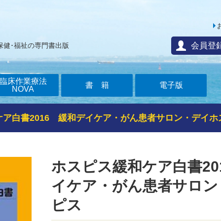
会員登
保健･福祉の専門書出版
臨床作業療法
書籍
電子版
NOVA
ア白書2016 緩和デイケア・がん患者サロン・デイホ
ホスピス緩和ケア白書20
イケア・がん患者サロン
ピス