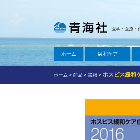
医学・医療・
ホーム
緩和ケア
ホスピス緩和ケ
ホーム
>
商品
>
書籍
>