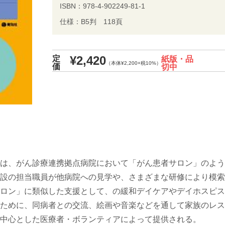
ISBN：978-4-902249-81-1
仕様：B5判 118頁
¥2,420
定
紙版・品
（本体¥2,200+税10%）
価
切中
は、がん診療連携拠点病院において「がん患者サロン」のよう
設の担当職員が他病院への見学や、さまざまな研修により模索
ロン」に類似した支援として、の緩和デイケアやデイホスピス
ために、同病者との交流、絵画や音楽などを通して家族のレス
中心とした医療者・ボランティアによって提供される。