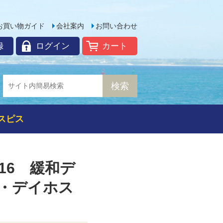
お買い物ガイド
会社案内
お問い合わせ
録
ログイン
カート
スピス
16 緩和デ
・デイホス