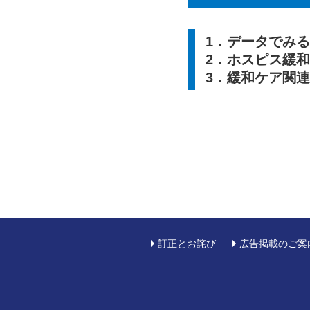
1．データでみ
2．ホスピス緩
3．緩和ケア関
訂正とお詫び
広告掲載のご案