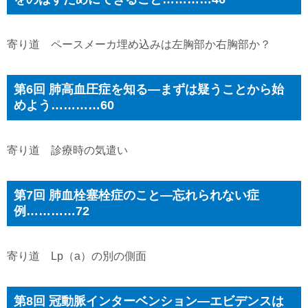
寄り道 ペースメーカ埋め込みは左胸部か右胸部か？
第6回 肺高血圧症を知る―まずは疑うことから始
めよう…………60
寄り道 診療時の気遣い
第7回 肺血栓塞栓症のこと―忘れられない症
例…………72
寄り道 Lp（a）の別の側面
第8回 冠動脈インターベンション―エビデンスは