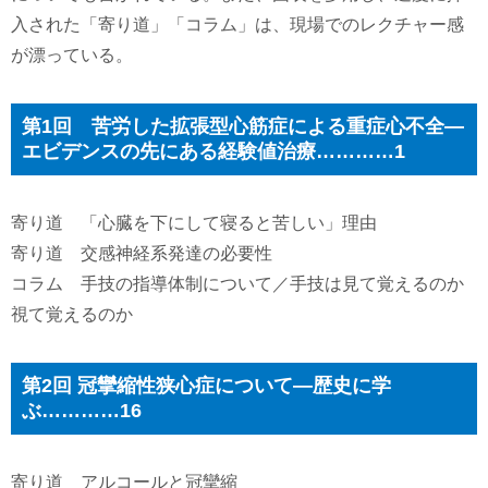
入された「寄り道」「コラム」は、現場でのレクチャー感
が漂っている。
第1回 苦労した拡張型心筋症による重症心不全―
エビデンスの先にある経験値治療…………1
寄り道 「心臓を下にして寝ると苦しい」理由
寄り道 交感神経系発達の必要性
コラム 手技の指導体制について／手技は見て覚えるのか
視て覚えるのか
第2回 冠攣縮性狭心症について―歴史に学
ぶ…………16
寄り道 アルコールと冠攣縮