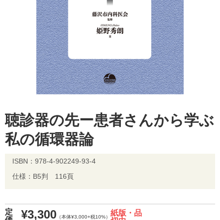
聴診器の先ー患者さんから学ぶ
私の循環器論
ISBN：978-4-902249-93-4
仕様：B5判 116頁
¥3,300
定
紙版・品
（本体¥3,000+税10%）
価