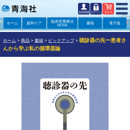
会員登録
ログイン
カート
臨床作業療法
ホーム
緩和ケア
書籍
電子版
NOVA
聴診器の先ー患者さ
ホーム
>
商品
>
書籍
>
ピックアップ
>
んから学ぶ私の循環器論