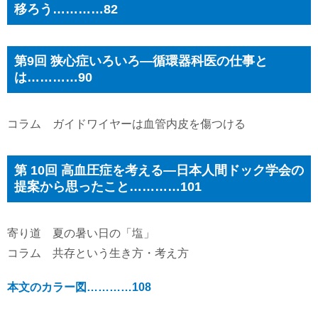
移ろう…………82
第9回 狭心症いろいろ―循環器科医の仕事と
は…………90
コラム ガイドワイヤーは血管内皮を傷つける
第 10回 高血圧症を考える―日本人間ドック学会の
提案から思ったこと…………101
寄り道 夏の暑い日の「塩」
コラム 共存という生き方・考え方
本文のカラー図…………108