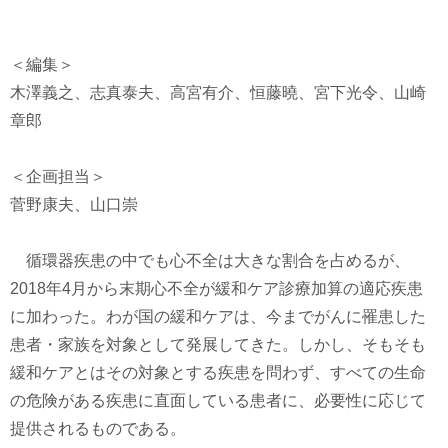
＜編集＞
木澤義之、志真泰夫、高宮有介、恒藤曉、宮下光令、山崎
章郎
＜企画担当＞
菅野康夫、山口崇
循環器疾患の中でも心不全は大きな割合を占めるが、
2018年4月から末期心不全が緩和ケア診療加算の適応疾患
に加わった。わが国の緩和ケアは、今までがんに罹患した
患者・家族を対象として発展してきた。しかし、そもそも
緩和ケアとはその対象とする疾患を問わず、すべての生命
の危険がある疾患に直面している患者に、必要性に応じて
提供されるものである。