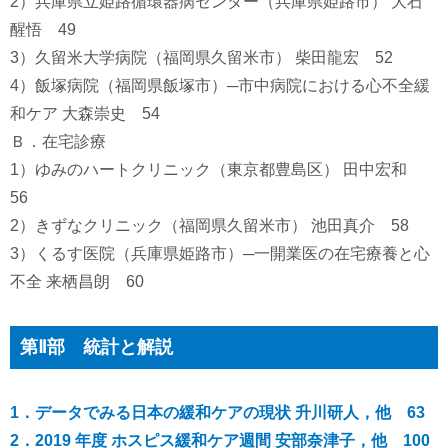
2）兵庫県立姫路循環器病センター（兵庫県姫路市） 大石
醒悟 49
3）久留米大学病院（福岡県久留米市） 柴田龍宏 52
4）飯塚病院（福岡県飯塚市）─市中病院における心不全緩
和ケア 大森崇史 54
Ｂ．在宅診療
1）ゆみのハートクリニック（東京都豊島区） 田中宏和
56
2）きずなクリニック（福岡県久留米市） 池田真介 58
3）くるす医院（兵庫県姫路市）─一開業医の在宅療養と心
不全 来栖昌朗 60
第Ⅱ部 統計と解説
1．データでみる日本の緩和ケアの現状 升川研人，他 63
2．2019 年度 ホスピス緩和ケア週間 安部奈津子，他 100