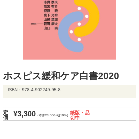
ホスピス緩和ケア白書2020
ISBN：978-4-902249-95-8
¥3,300
定
紙版・品
（本体¥3,000+税10%）
価
切中