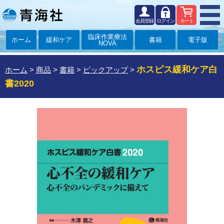
会員登録
ログイン
カート
臨床作業療法
ホーム
緩和ケア
書籍
電子版
NOVA
ホスピス緩和ケア白
ホーム
>
商品
>
書籍
>
ピックアップ
>
書2020