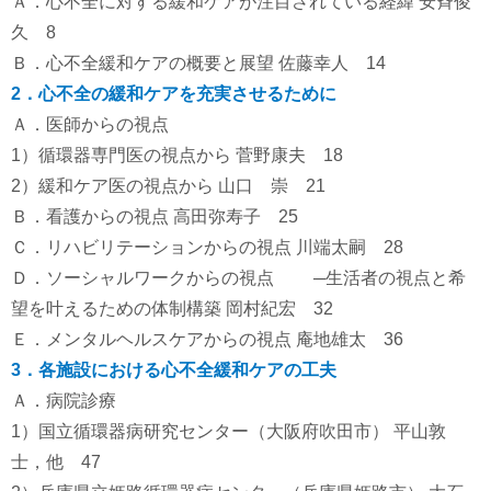
Ａ．心不全に対する緩和ケアが注目されている経緯 安斉俊
久 8
Ｂ．心不全緩和ケアの概要と展望 佐藤幸人 14
2．心不全の緩和ケアを充実させるために
Ａ．医師からの視点
1）循環器専門医の視点から 菅野康夫 18
2）緩和ケア医の視点から 山口 崇 21
Ｂ．看護からの視点 高田弥寿子 25
Ｃ．リハビリテーションからの視点 川端太嗣 28
Ｄ．ソーシャルワークからの視点 ─生活者の視点と希
望を叶えるための体制構築 岡村紀宏 32
Ｅ．メンタルヘルスケアからの視点 庵地雄太 36
3．各施設における心不全緩和ケアの工夫
Ａ．病院診療
1）国立循環器病研究センター（大阪府吹田市） 平山敦
士，他 47