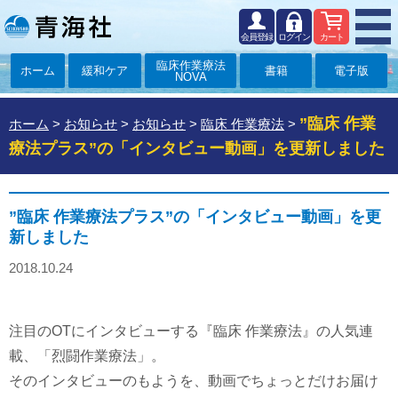
会員登録
ログイン
カート
臨床作業療法
ホーム
緩和ケア
書籍
電子版
NOVA
”臨床 作業
ホーム
>
お知らせ
>
お知らせ
>
臨床 作業療法
>
療法プラス”の「インタビュー動画」を更新しました
”臨床 作業療法プラス”の「インタビュー動画」を更
新しました
2018.10.24
注目のOTにインタビューする『臨床 作業療法』の人気連
載、「烈闘作業療法」。
そのインタビューのもようを、動画でちょっとだけお届け