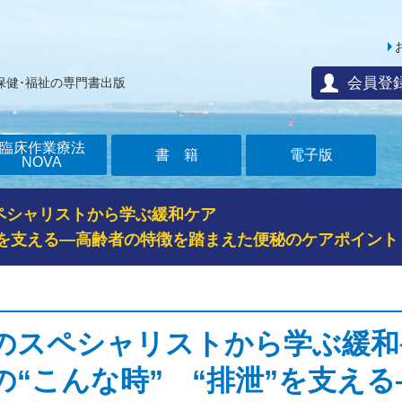
会員登
保健･福祉の専門書出版
臨床作業療法
書籍
電子版
NOVA
ペシャリストから学ぶ緩和ケア
”を支える―高齢者の特徴を踏まえた便秘のケアポイント
のスペシャリストから学ぶ緩和
の“こんな時” “排泄”を支え