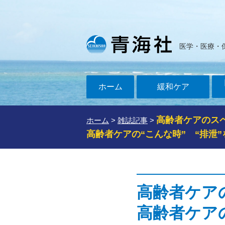
医学・医療・
ホーム
緩和ケア
高齢者ケアのス
ホーム
>
雑誌記事
>
高齢者ケアの“こんな時” “排泄
高齢者ケア
高齢者ケア