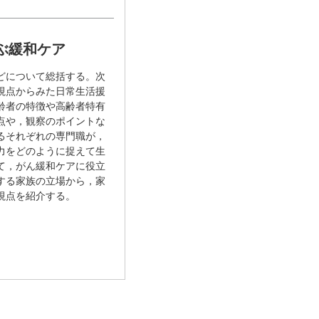
ぶ緩和ケア
どについて総括する。次
視点からみた日常生活援
齢者の特徴や高齢者特有
点や，観察のポイントな
るそれぞれの専門職が，
力をどのように捉えて生
て，がん緩和ケアに役立
する家族の立場から，家
視点を紹介する。