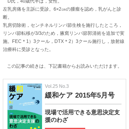
D氏，40歳代半ば，女性。
左乳房痛を主訴に受診。6×2㎝の腫瘤を認め，乳がんと診
断。
乳房切除術，センチネルリンパ節生検を施行したところ，
リンパ節転移が3/3のため，腋窩リンパ節郭清術を追加で実
施。FEC＊1）3クール，DTX＊2）3クール施行し，放射線
治療科に受診となった。
この記事の続きは、下記書籍からお読みいただけます。
Vol.25 No.3
緩和ケア 2015年5月号
現場で活用できる意思決定支
援のわざ