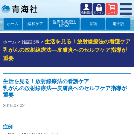
会員登録
ログイン
カート
臨床作業療法
ホーム
緩和ケア
書籍
電子版
NOVA
生活を見る！放射線療法の看護ケア
ホーム
>
雑誌記事
>
乳がんの放射線療法―皮膚炎へのセルフケア指導が
重要
生活を見る！放射線療法の看護ケア
乳がんの放射線療法―皮膚炎へのセルフケア指導が
重要
2015.07.02
症例