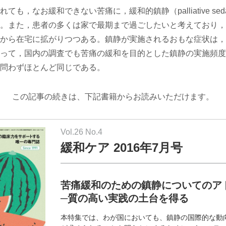
も，なお緩和できない苦痛に，緩和的鎮静（palliative sed
。また，患者の多くは家で最期まで過ごしたいと考えており，
から在宅に拡がりつつある。鎮静が実施されるおもな症状は，
って，国内の調査でも苦痛の緩和を目的とした鎮静の実施頻度
問わずほとんど同じである。
この記事の続きは、下記書籍からお読みいただけます。
Vol.26 No.4
緩和ケア 2016年7月号
苦痛緩和のための鎮静についてのア
─質の高い実践の土台を得る
本特集では、わが国においても、鎮静の国際的な動