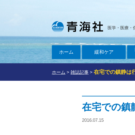
医学・医療・
ホーム
緩和ケア
在宅での鎮静は
ホーム
>
雑誌記事
>
在宅での鎮
2016.07.15