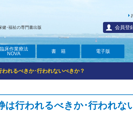
会員登
保健･福祉の専門書出版
臨床作業療法
書籍
電子版
NOVA
行われるべきか･行われないべきか？
静は行われるべきか･行われな