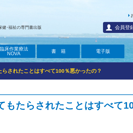
会員登
保健･福祉の専門書出版
臨床作業療法
書籍
電子版
NOVA
たらされたことはすべて100％悪かったの？
てもたらされたことはすべて10