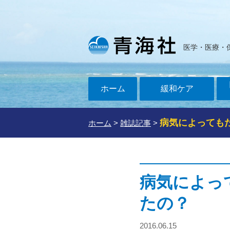
医学・医療・
ホーム
緩和ケア
病気によっても
ホーム
>
雑誌記事
>
病気によっ
たの？
2016.06.15