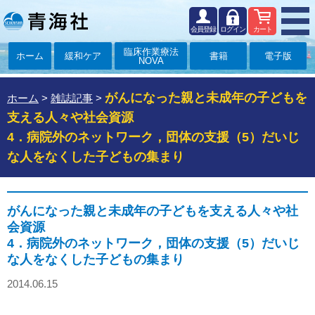
会員登録
ログイン
カート
臨床作業療法
ホーム
緩和ケア
書籍
電子版
NOVA
がんになった親と未成年の子どもを
ホーム
>
雑誌記事
>
支える人々や社会資源
4．病院外のネットワーク，団体の支援（5）だいじ
な人をなくした子どもの集まり
がんになった親と未成年の子どもを支える人々や社
会資源
4．病院外のネットワーク，団体の支援（5）だいじ
な人をなくした子どもの集まり
2014.06.15