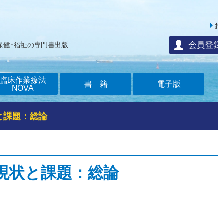
会員登
保健･福祉の専門書出版
臨床作業療法
書籍
電子版
NOVA
と課題：総論
現状と課題：総論