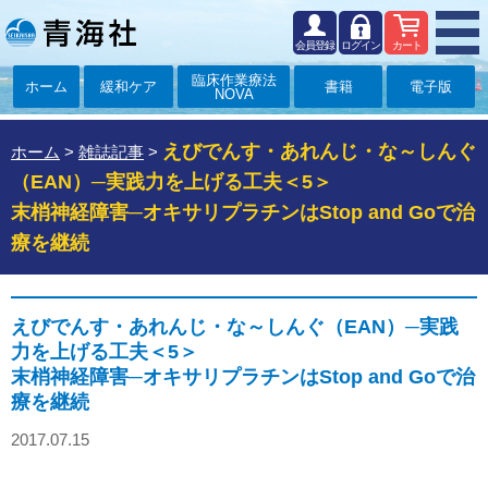
会員登録
ログイン
カート
臨床作業療法
ホーム
緩和ケア
書籍
電子版
NOVA
えびでんす・あれんじ・な～しんぐ
ホーム
>
雑誌記事
>
（EAN）─実践力を上げる工夫＜5＞
末梢神経障害─オキサリプラチンはStop and Goで治
療を継続
えびでんす・あれんじ・な～しんぐ（EAN）─実践
力を上げる工夫＜5＞
末梢神経障害─オキサリプラチンはStop and Goで治
療を継続
2017.07.15